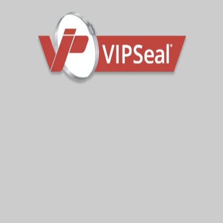
DN2000 VIPSeal
Csatlakozó
Amikor az egyik nagy német csővezeték-
vállalkozónak 24 órán belül DN2000-es külső
csőjavító csatlakozóra volt szüksége, a vezető
európai gyártóhoz, a VIP Polymershez fordult
megoldásért.
Read More