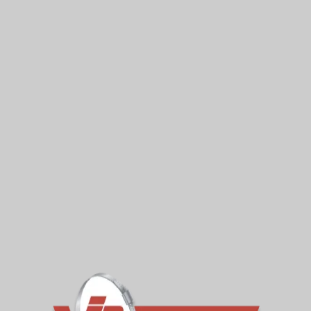
190mm
VWRC2000
20
r a termékkódhoz ‘N’-t írjon).
an helyzetekben, ahol nagyobb a korrózió veszélye vagy a sze
ékkódokhoz, ill. rendelés leadása).
k, ezért megrendelésre készülnek. A fenti táblázatban szer
csapathoz.